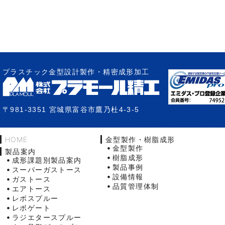
プラスチック金型設計製作・精密成形加工
〒981-3351 宮城県富谷市鷹乃杜4-3-5
HOME
金型製作・樹脂成形
金型製作
製品案内
樹脂成形
成形課題別製品案内
製品事例
スーパーガストース
設備情報
ガストース
品質管理体制
エアトース
レボスプルー
レボゲート
ラジエタースプルー