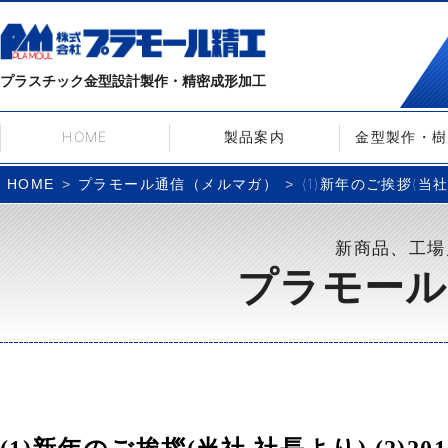
プラスチック金型設計製作・精密成形加工
HOME
製品案内
金型製作・樹
プラモール通信（メルマガ）
(1)新年のご挨拶(当社 
HOME
新商品、工場
プラモール