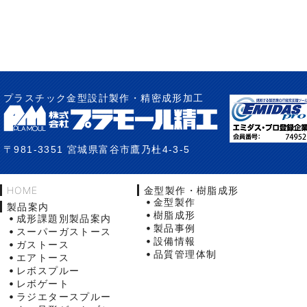
プラスチック金型設計製作・精密成形加工
〒981-3351 宮城県富谷市鷹乃杜4-3-5
HOME
金型製作・樹脂成形
金型製作
製品案内
樹脂成形
成形課題別製品案内
製品事例
スーパーガストース
設備情報
ガストース
品質管理体制
エアトース
レボスプルー
レボゲート
ラジエタースプルー