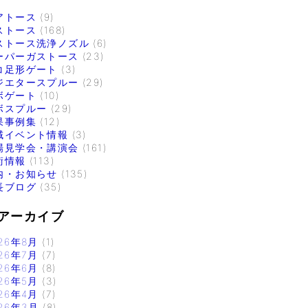
アトース
(9)
ストース
(168)
ストース洗浄ノズル
(6)
ーパーガストース
(23)
コ足形ゲート
(3)
ジエタースプルー
(29)
ボゲート
(10)
ボスプルー
(29)
果事例集
(12)
域イベント情報
(3)
場見学会・講演会
(161)
術情報
(113)
内・お知らせ
(135)
長ブログ
(35)
アーカイブ
26年8月
(1)
26年7月
(7)
26年6月
(8)
26年5月
(3)
26年4月
(7)
26年3月
(8)