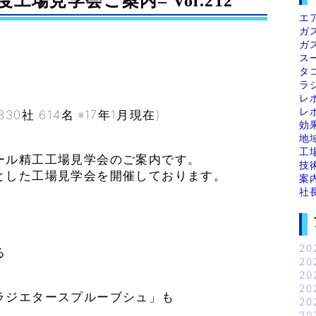
工場見学会ご案内– Vol.212
エ
ガ
ガ
ス
タ
ラ
レ
レ
社 614名 ※17年1月現在)
効
地
工
ール精工工場見学会のご案内です。
技
とした工場見学会を開催しております。
案
社
20
る
20
20
20
ジエタースプルーブシュ」も
20
20