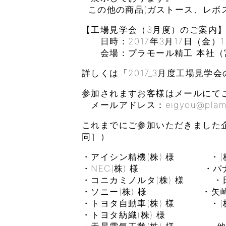
この他の商品(ガストース、レボ
【工場見学会（3月度）のご案内
日時：2017年3月17日（金）13:
会場：プラモール精工 本社（宮
詳しくは「2017_3月度工場見学
参加されますお客様はメールにて
メールアドレス：eigyou@plamoul-
これまでにご参加いただきました企
同］）
・アイシン精機(株) 様 ・(株
・NEC(株) 様 ・パナソ
・コニカミノルタ(株) 様 ・日
・ソニー(株) 様 ・矢崎部
・トヨタ自動車(株) 様 ・(株)L
・トヨタ紡織(株) 様