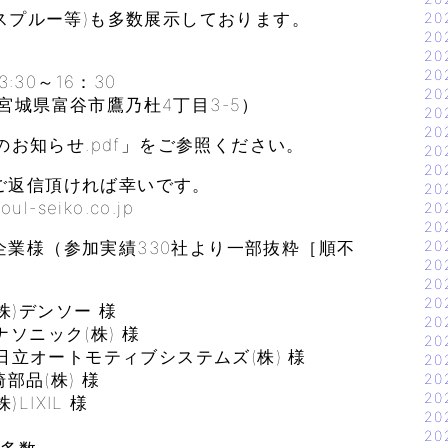
スプルー等)も多数展示しております。
20
20
20
】
20
30～16：30
20
城県富谷市鷹乃杜4丁目3-5）
20
20
会のお知らせ.pdf」をご参照ください。
20
20
ご返信頂ければ幸いです。
20
seiko.co.jp
20
20
20
業様（参加実績330社より一部抜粋［順不
20
20
20
)デンソー 様
20
ニック(株) 様
20
立オートモティブシステムズ(株) 様
20
品(株) 様
20
20
IXIL 様
20
20