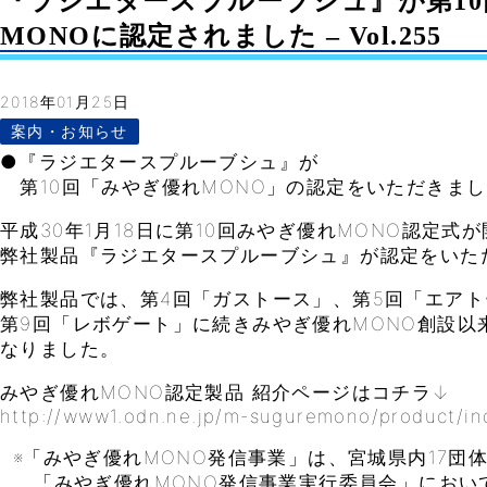
『ラジエタースプルーブシュ』が第1
MONOに認定されました – Vol.255
2018年01月25日
案内・お知らせ
●『ラジエタースプルーブシュ』が
第10回「みやぎ優れMONO」の認定をいただきま
平成30年1月18日に第10回みやぎ優れMONO認定式
弊社製品『ラジエタースプルーブシュ』が認定をいた
弊社製品では、第4回「ガストース」、第5回「エアト
第9回「レボゲート」に続きみやぎ優れMONO創設以
なりました。
みやぎ優れMONO認定製品 紹介ページはコチラ↓
http://www1.odn.ne.jp/m-suguremono/product/in
※「みやぎ優れMONO発信事業」は、宮城県内17団
「みやぎ優れMONO発信事業実行委員会」におい