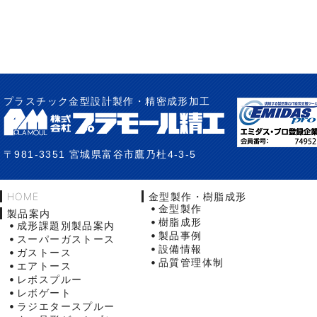
プラスチック金型設計製作・精密成形加工
〒981-3351 宮城県富谷市鷹乃杜4-3-5
HOME
金型製作・樹脂成形
金型製作
製品案内
樹脂成形
成形課題別製品案内
製品事例
スーパーガストース
設備情報
ガストース
品質管理体制
エアトース
レボスプルー
レボゲート
ラジエタースプルー