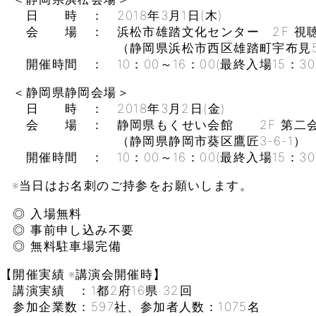
日 時 ： 2018年3月1日(木)
会 場 ： 浜松市雄踏文化センター 2F 視
（静岡県浜松市西区雄踏町宇布見54
開催時間 ： 10：00～16：00(最終入場15：30
＜静岡県静岡会場＞
日 時 ： 2018年3月2日(金)
会 場 ： 静岡県もくせい会館 2F 第二
（静岡県静岡市葵区鷹匠3-6-1）
開催時間 ： 10：00～16：00(最終入場15：30
※当日はお名刺のご持参をお願いします。
◎ 入場無料
◎ 事前申し込み不要
◎ 無料駐車場完備
【開催実績 ※講演会開催時】
講演実績 ：1都2府16県 32回
参加企業数：597社、参加者人数：1075名