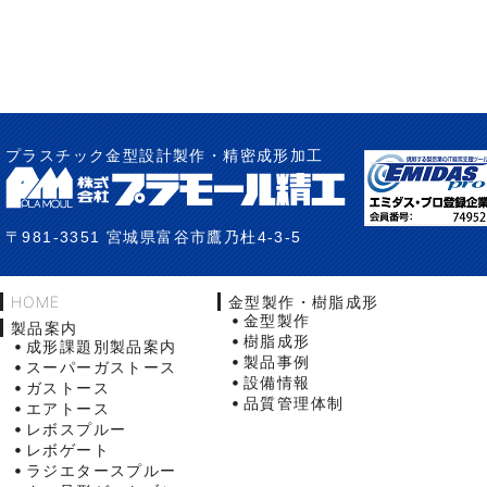
プラスチック金型設計製作・精密成形加工
〒981-3351 宮城県富谷市鷹乃杜4-3-5
HOME
金型製作・樹脂成形
金型製作
製品案内
樹脂成形
成形課題別製品案内
製品事例
スーパーガストース
設備情報
ガストース
品質管理体制
エアトース
レボスプルー
レボゲート
ラジエタースプルー