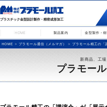
プラスチック金型設計製作・精密成形加工
HOME
製品案内
金型製作・樹
プラモール通信（メルマガ）
プラモール精工の「講
HOME
新商品、工場
プラモール