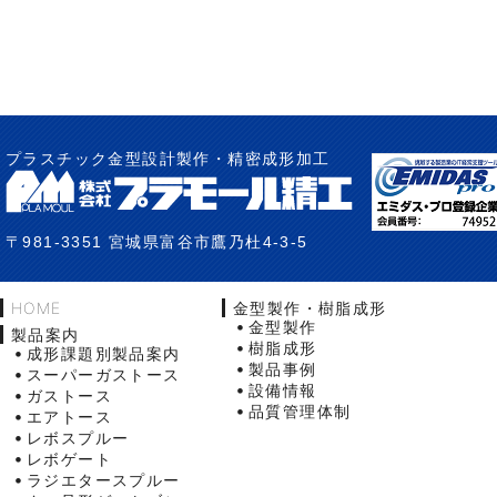
プラスチック金型設計製作・精密成形加工
〒981-3351 宮城県富谷市鷹乃杜4-3-5
HOME
金型製作・樹脂成形
金型製作
製品案内
樹脂成形
成形課題別製品案内
製品事例
スーパーガストース
設備情報
ガストース
品質管理体制
エアトース
レボスプルー
レボゲート
ラジエタースプルー