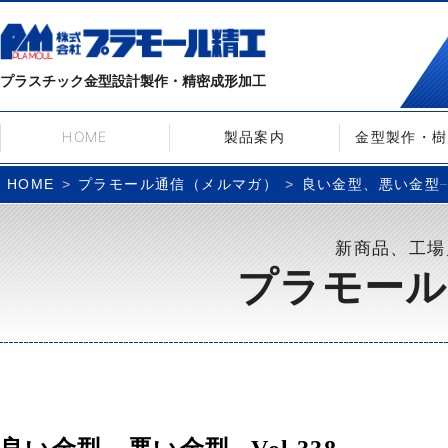
プラスチック金型設計製作・精密成形加工
HOME
製品案内
金型製作・樹
プラモール通信（メルマガ）
良い金型、悪い金型– V
HOME
新商品、工場
プラモール