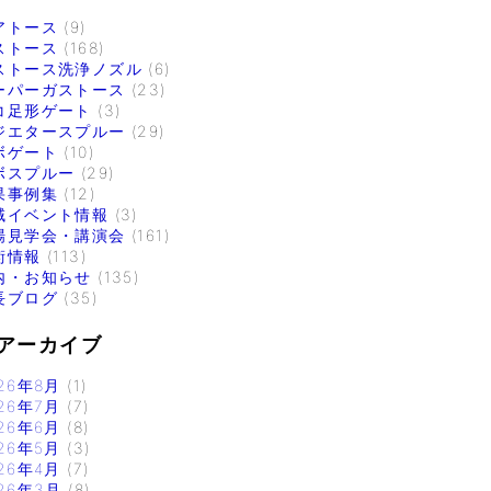
アトース
(9)
ストース
(168)
ストース洗浄ノズル
(6)
ーパーガストース
(23)
コ足形ゲート
(3)
ジエタースプルー
(29)
ボゲート
(10)
ボスプルー
(29)
果事例集
(12)
域イベント情報
(3)
場見学会・講演会
(161)
術情報
(113)
内・お知らせ
(135)
長ブログ
(35)
アーカイブ
26年8月
(1)
26年7月
(7)
26年6月
(8)
26年5月
(3)
26年4月
(7)
26年3月
(8)