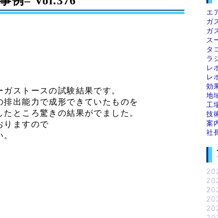
 Vol.376
エ
ガ
ガ
ス
タ
ラ
レ
レ
効
ーガストースの試験結果です。
地
の排出能力で成形できていたものを
工
したところ驚きの結果がでました。
技
案
おりますので
社
い。
20
20
20
20
20
20