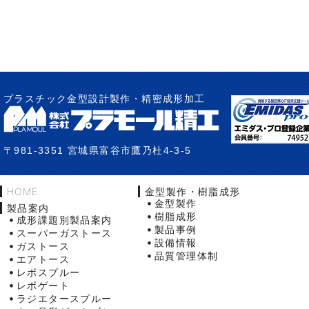
プラスチック金型設計製作・精密成形加工
〒981-3351 宮城県富谷市鷹乃杜4-3-5
HOME
金型製作・樹脂成形
金型製作
製品案内
樹脂成形
成形課題別製品案内
製品事例
スーパーガストース
設備情報
ガストース
品質管理体制
エアトース
レボスプルー
レボゲート
ラジエタースプルー