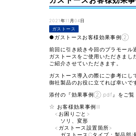
ガストースお客様効果事例②–
2021年11月04日
ガストース
●ガストースお客様効果事例②
前回に引き続き今回のプラモール
ガストースをご使用いただきまし
ご紹介させていただきます。
ガストース導入の際にご参考にし
御社製品のお役に立てれば幸いで
添付の『効果事例②.pdf』をご
☆ お客様効果事例Ⅲ
<お困りごと>
ソリ、変形
<ガストース設置箇所>
ガストースCタイプ：製品部(最