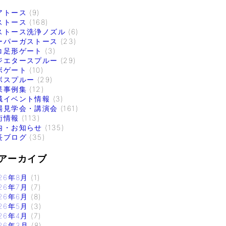
アトース
(9)
ストース
(168)
ストース洗浄ノズル
(6)
ーパーガストース
(23)
コ足形ゲート
(3)
ジエタースプルー
(29)
ボゲート
(10)
ボスプルー
(29)
果事例集
(12)
域イベント情報
(3)
場見学会・講演会
(161)
術情報
(113)
内・お知らせ
(135)
長ブログ
(35)
アーカイブ
26年8月
(1)
26年7月
(7)
26年6月
(8)
26年5月
(3)
26年4月
(7)
26年3月
(8)