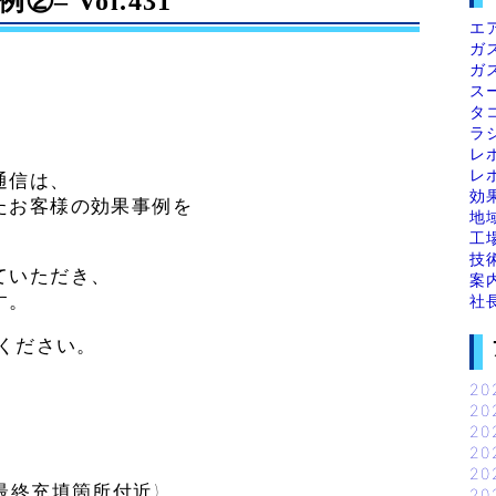
 Vol.431
エ
ガ
ガ
ス
タ
ラ
レ
レ
通信は、
効
たお客様の効果事例を
地
工
技
ていただき、
案
す。
社
覧ください。
20
20
20
20
20
終充填箇所付近)
20