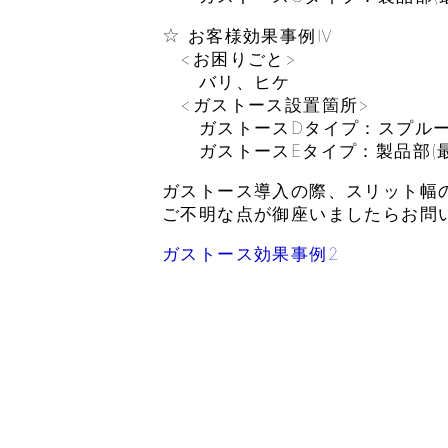
☆ お客様効果事例Ⅳ
<お困りごと>
バリ、ヒケ
<ガストース設置箇所>
ガストースDタイプ：スプルー直
ガストースEタイプ：製品部(最
ガストース導入の際、スリット幅
ご不明な点が御座いましたらお問
ガストース効果事例2