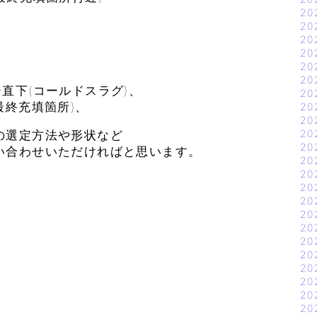
20
20
20
20
20
20
下(コールドスラグ)、
20
終充填箇所)、
20
20
20
の選定方法や形状など
20
い合わせいただければと思います。
20
20
20
20
20
20
20
20
20
20
20
20