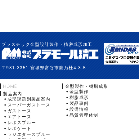
プラスチック金型設計製作・精密成形加工
〒981-3351 宮城県富谷市鷹乃杜4-3-5
HOME
金型製作・樹脂成形
金型製作
製品案内
樹脂成形
成形課題別製品案内
製品事例
スーパーガストース
設備情報
ガストース
品質管理体制
エアトース
レボスプルー
レボゲート
ラジエタースプルー