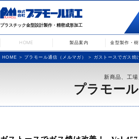
プラスチック金型設計製作・精密成形加工
HOME
製品案内
金型製作・樹
プラモール通信（メルマガ）
ガストースでガス焼け改
HOME
新商品、工場
プラモール