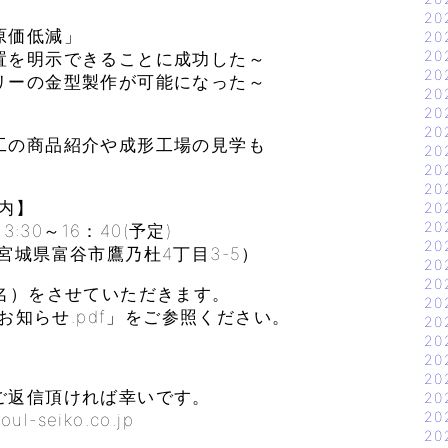
20
原価低減」
20
20
置を明示できることに成功した～
20
リーの金型製作が可能になった～
20
20
20
工の商品紹介や成形工場の見学も
20
20
20
案内】
20
20
30～16：40(予定)
20
城県富谷市鷹乃杜4丁目3-5）
20
20
名）をさせていただきます。
20
のお知らせ.pdf」をご参照ください。
20
20
20
20
ご返信頂ければ幸いです。
20
20
seiko.co.jp
20