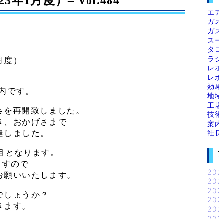
1月度）– Vol.484
エ
ガ
ガ
ス
タ
ラ
月度）
レ
レ
効
内です。
地
工
学会を再開致しました。
技
き、おかげさまで
案
達しました。
社
目となります。
ますので
20
お願いいたします。
20
20
でしょうか？
20
きます。
20
20