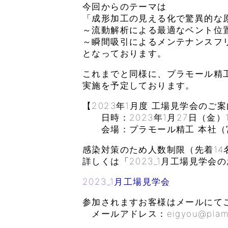
今回からのテーマは
「成形加工の見える化で驚異的な
～流動解析による最適なベント位
～瞬間吸引によるメンテナンスフ
となっております。
これまでと同様に、プラモール精
実施を予定しております。
【2023年1月度 工場見学会のご
日時：2023年1月27日（金）13:
会場：プラモール精工 本社（宮
感染対策のため人数制限（先着14
詳しくは「2023_1月工場見学会
2023_1月工場見学会
参加されますお客様はメールにて
メールアドレス：eigyou@plamoul-