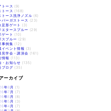
アトース
(9)
ストース
(168)
ストース洗浄ノズル
(6)
ーパーガストース
(23)
コ足形ゲート
(3)
ジエタースプルー
(29)
ボゲート
(10)
ボスプルー
(29)
果事例集
(12)
域イベント情報
(3)
場見学会・講演会
(161)
術情報
(113)
内・お知らせ
(135)
長ブログ
(35)
アーカイブ
26年8月
(1)
26年7月
(7)
26年6月
(8)
26年5月
(3)
26年4月
(7)
26年3月
(8)