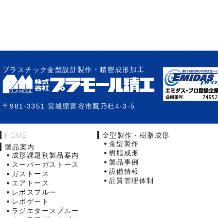
プラスチック金型設計製作・精密成形加工
〒981-3351 宮城県富谷市鷹乃杜4-3-5
HOME
金型製作・樹脂成形
金型製作
製品案内
樹脂成形
成形課題別製品案内
製品事例
スーパーガストース
設備情報
ガストース
品質管理体制
エアトース
レボスプルー
レボゲート
ラジエタースプルー