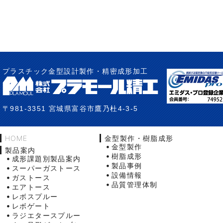
プラスチック金型設計製作・精密成形加工
〒981-3351 宮城県富谷市鷹乃杜4-3-5
HOME
金型製作・樹脂成形
金型製作
製品案内
樹脂成形
成形課題別製品案内
製品事例
スーパーガストース
設備情報
ガストース
品質管理体制
エアトース
レボスプルー
レボゲート
ラジエタースプルー