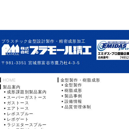
プラスチック金型設計製作・精密成形加工
〒981-3351 宮城県富谷市鷹乃杜4-3-5
HOME
金型製作・樹脂成形
金型製作
製品案内
樹脂成形
成形課題別製品案内
製品事例
スーパーガストース
設備情報
ガストース
品質管理体制
エアトース
レボスプルー
レボゲート
ラジエタースプルー