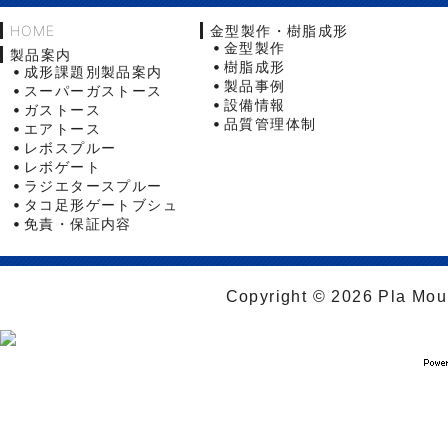
HOME
金型製作・樹脂成形
金型製作
製品案内
樹脂成形
成形課題別製品案内
製品事例
スーパーガストース
設備情報
ガストース
品質管理体制
エアトース
レボスプルー
レボゲート
ラジエタースプルー
タコ足形ゲートブシュ
免責・保証内容
Copyright © 2026 Pla Moul 