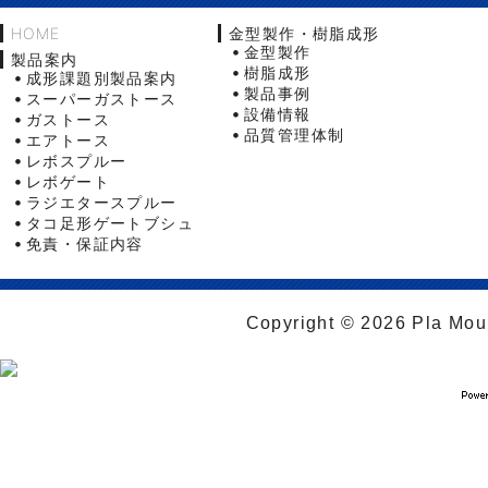
HOME
金型製作・樹脂成形
金型製作
製品案内
樹脂成形
成形課題別製品案内
製品事例
スーパーガストース
設備情報
ガストース
品質管理体制
エアトース
レボスプルー
レボゲート
ラジエタースプルー
タコ足形ゲートブシュ
免責・保証内容
Copyright © 2026 Pla Moul 