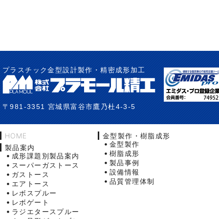
プラスチック金型設計製作・精密成形加工
〒981-3351 宮城県富谷市鷹乃杜4-3-5
HOME
金型製作・樹脂成形
金型製作
製品案内
樹脂成形
成形課題別製品案内
製品事例
スーパーガストース
設備情報
ガストース
品質管理体制
エアトース
レボスプルー
レボゲート
ラジエタースプルー