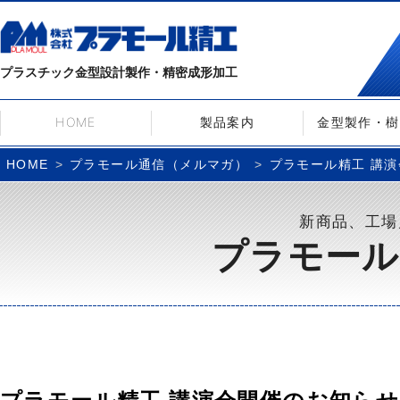
プラスチック金型設計製作・精密成形加工
HOME
製品案内
金型製作・樹
プラモール通信（メルマガ）
プラモール精工 講演会開
HOME
新商品、工場
プラモール