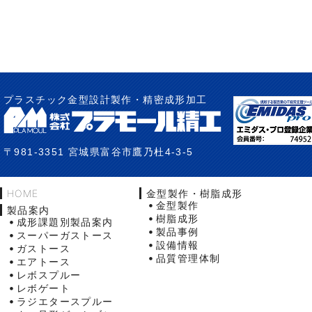
プラスチック金型設計製作・精密成形加工
〒981-3351 宮城県富谷市鷹乃杜4-3-5
HOME
金型製作・樹脂成形
金型製作
製品案内
樹脂成形
成形課題別製品案内
製品事例
スーパーガストース
設備情報
ガストース
品質管理体制
エアトース
レボスプルー
レボゲート
ラジエタースプルー