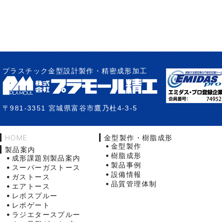
プラスチック金型設計製作・精密成形加工
〒981-3351 宮城県富谷市鷹乃杜4-3-5
HOME
金型製作・樹脂成形
金型製作
製品案内
樹脂成形
成形課題別製品案内
製品事例
スーパーガストース
設備情報
ガストース
品質管理体制
エアトース
レボスプルー
レボゲート
ラジエタースプルー