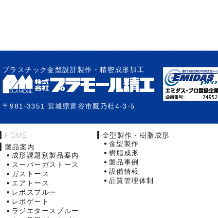
プラスチック金型設計製作・精密成形加工
〒981-3351 宮城県富谷市鷹乃杜4-3-5
HOME
金型製作・樹脂成形
金型製作
製品案内
樹脂成形
成形課題別製品案内
製品事例
スーパーガストース
設備情報
ガストース
品質管理体制
エアトース
レボスプルー
レボゲート
ラジエタースプルー