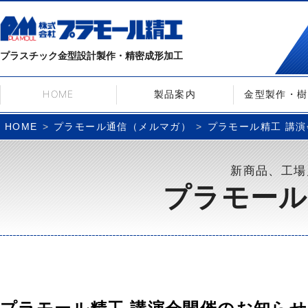
プラスチック金型設計製作・精密成形加工
HOME
製品案内
金型製作・樹
プラモール通信（メルマガ）
プラモール精工 講演会開
HOME
新商品、工場
プラモール