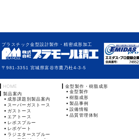
プラスチック金型設計製作・精密成形加工
〒981-3351 宮城県富谷市鷹乃杜4-3-5
HOME
金型製作・樹脂成形
金型製作
製品案内
樹脂成形
成形課題別製品案内
製品事例
スーパーガストース
設備情報
ガストース
品質管理体制
エアトース
レボスプルー
レボゲート
ラジエタースプルー