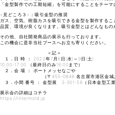
「金型製作での工期短縮」を可能にすることをテーマ
<見どころ３>：吸引金型の推奨
ガス、空気、樹脂カスを吸引できる金型を製作するこ
品質、環境が良くなります。吸引金型とはどんなもの
その他、自社開発商品の展示も行っております。
この機会に是非当社ブースへお立ち寄りください。
＜記＞
１．日 時 ： 2022年7月6日(水)～9日(土)
10:00-17:00 （最終日のみ16:00まで）
２．会 場 ： ポートメッセなごや
（〒455-0848 名古屋市港区金城ふ頭
３．小間 番号 ： 金型展 3-301-58（日本金型
展示会の詳細はコチラ
https://intermold.jp