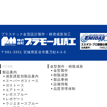
プラスチック金型設計製作・精密成形加工
〒981-3351 宮城県富谷市鷹乃杜4-3-5
HOME
金型製作・樹脂成形
金型製作
製品案内
樹脂成形
成形課題別製品案内
製品事例
スーパーガストース
設備情報
ガストース
品質管理体制
エアトース
レボスプルー
レボゲート
ラジエタースプルー