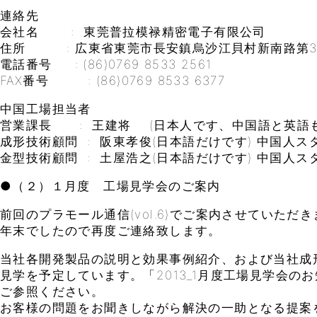
連絡先
会社名 : 東莞普拉模禄精密電子有限公司
住所 : 広東省東莞市長安鎮烏沙江貝村新南路第3
電話番号 : (86)0769 8533 2561
FAX番号 : (86)0769 8533 6377
中国工場担当者
営業課長 : 王建将 (日本人です、中国語と英語も
成形技術顧問 : 阪東孝俊(日本語だけです) 中国人
金型技術顧問 : 土屋浩之(日本語だけです) 中国人
●（２）１月度 工場見学会のご案内
前回のプラモール通信(vol.6)でご案内させていただ
年末でしたので再度ご連絡致します。
当社各開発製品の説明と効果事例紹介、および当社成
見学を予定しています。「2013_1月度工場見学会のお知
ご参照ください。
お客様の問題をお聞きしながら解決の一助となる提案