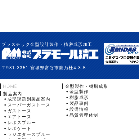
プラスチック金型設計製作・精密成形加工
〒981-3351 宮城県富谷市鷹乃杜4-3-5
HOME
金型製作・樹脂成形
金型製作
製品案内
樹脂成形
成形課題別製品案内
製品事例
スーパーガストース
設備情報
ガストース
品質管理体制
エアトース
レボスプルー
レボゲート
ラジエタースプルー