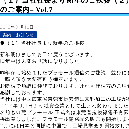
（１）当社社長より新年のご挨拶（２
のご案内– Vol.7
2013年01月10日
案内・お知らせ
●（１）当社社長より新年のご挨拶
新年明けましてお目出度うございます。
旧年中は大変お世話になりました。
昨年から始めましたプラモール通信のご愛読、並びに
ご購入頂き大変有難う御座います。
お陰様で順調に伸びております。此れも皆様方のご理
感謝しております。
当社には中国広東省東莞市長安鎮に来料加工の工場が
2013年1月1日より独資企業として生まれ変わりまし
名前も東莞プラモール(正式名は東莞普拉模禄電子有限
再出発しました。プラモール開発品の販売も開始しま
2月には日本と同様に中国でも工場見学会を開始致し