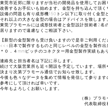
東莞市近郊に限りますが当社の開発品を使用してお困
改善するお手伝いも始めます。金型を持ち込んで頂く
設備の問題も有り成形機150トン以下に取り付く金型
それ以上の大きな金型の場合はアドバイスを致します
東莞プラモールには成形技術者と金型設計技術者2名
居りますので遠慮なくご相談下さい。
【新型の金型製作も受け負いますので是非ご利用くだ
<<<日本で製作するものと同じレベルの金型を製作出
＊０．４mmピッチのコネクター用金型製作実績もあ
連絡先と担当者名は下記に示します。
続けて大阪営業所も近々開設を予定しています。場所
決まり次第プラモール通信でお知らせ致します。
今後も色々なデータを集めて情報を発信して参ります
参考にして頂ければ幸いです。
今年もよろしくお願いします。
（株）プラモール
代表取締役社長 脇