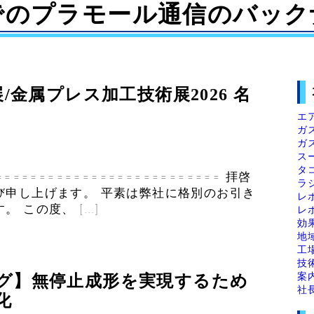
でのプラモール通信のバック
展/金属プレス加工技術展2026 名
エ
ガ
ガ
ス
タ
========================== 拝啓
ラ
び申し上げます。 平素は弊社に格別のお引き
レ
 この度、 […]
レ
効
地
工
技
案
ログ】無停止成形を実現するため
社
化