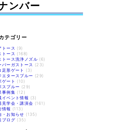
ナンバー
カテゴリー
アトース
(9)
ストース
(168)
ストース洗浄ノズル
(6)
ーパーガストース
(23)
コ足形ゲート
(3)
ジエタースプルー
(29)
ボゲート
(10)
ボスプルー
(29)
果事例集
(12)
域イベント情報
(3)
場見学会・講演会
(161)
術情報
(113)
内・お知らせ
(135)
長ブログ
(35)