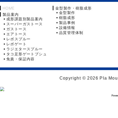
HOME
金型製作・樹脂成形
金型製作
製品案内
樹脂成形
成形課題別製品案内
製品事例
スーパーガストース
設備情報
ガストース
品質管理体制
エアトース
レボスプルー
レボゲート
ラジエタースプルー
タコ足形ゲートブシュ
免責・保証内容
Copyright © 2026 Pla Moul 