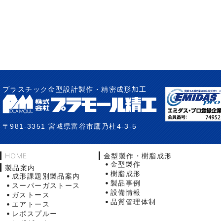
プラスチック金型設計製作・精密成形加工
〒981-3351 宮城県富谷市鷹乃杜4-3-5
HOME
金型製作・樹脂成形
金型製作
製品案内
樹脂成形
成形課題別製品案内
製品事例
スーパーガストース
設備情報
ガストース
品質管理体制
エアトース
レボスプルー