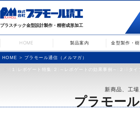
プラスチック金型設計製作・精密成形加工
HOME
製品案内
金型製作・樹
プラモール通信（メルマガ）
HOME
(１)レボゲート特集(２)～レボゲートの効果事例～(２)Bタイ
新商品、工場
プラモール