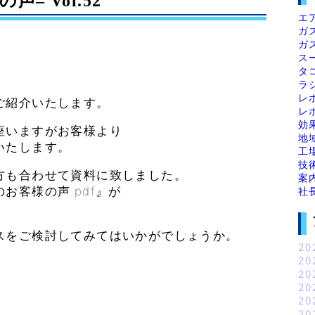
– Vol.52
エ
ガ
ガ
ス
タ
ラ
レ
ご紹介いたします。
レ
効
座いますがお客様より
地
いたします。
工
技
方も合わせて資料に致しました。
案
お客様の声.pdf』が
社
スをご検討してみてはいかがでしょうか。
20
20
20
20
20
20