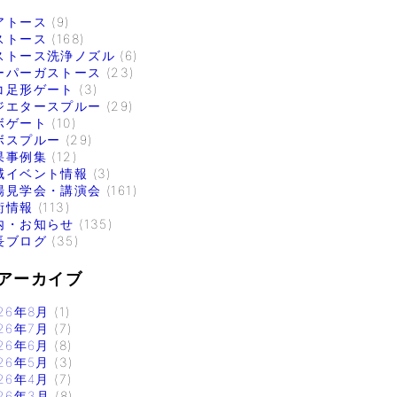
アトース
(9)
ストース
(168)
ストース洗浄ノズル
(6)
ーパーガストース
(23)
コ足形ゲート
(3)
ジエタースプルー
(29)
ボゲート
(10)
ボスプルー
(29)
果事例集
(12)
域イベント情報
(3)
場見学会・講演会
(161)
術情報
(113)
内・お知らせ
(135)
長ブログ
(35)
アーカイブ
26年8月
(1)
26年7月
(7)
26年6月
(8)
26年5月
(3)
26年4月
(7)
26年3月
(8)