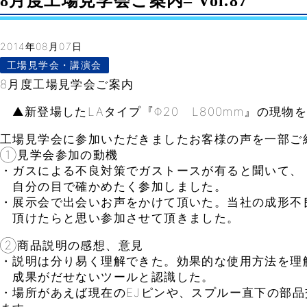
8月度工場見学会ご案内– Vol.87
2014年08月07日
工場見学会・講演会
8月度工場見学会ご案内
▲新登場したLAタイプ『Φ20 L800mm』の現物
工場見学会に参加いただきましたお客様の声を一部ご
①見学会参加の動機
・ガスによる不良対策でガストースが有ると聞いて、
自分の目で確かめたく参加しました。
・展示会で出会いお声をかけて頂いた。当社の成形不
頂けたらと思い参加させて頂きました。
②商品説明の感想、意見
・説明は分り易く理解できた。効果的な使用方法を理
成果がだせないツールと認識した。
・場所があえば現在のEJピンや、スプルー直下の部