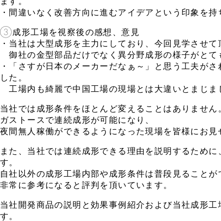
ます。
・間違いなく改善方向に進むアイデアという印象を持
③成形工場を視察後の感想、意見
・当社は大型成形を主力にしており、今回見学させて
御社の金型部品だけでなく異分野成形の様子がとて
・「さすが日本のメーカーだなぁ～」と思う工夫がさ
した。
工場内も綺麗で中国工場の現場とは大違いとまじま
当社では成形条件をほとんど変えることはありません
ガストースで連続成形が可能になり、
夜間無人稼働ができるようになった現場を皆様にお見
また、当社では連続成形できる理由を説明するために
す。
自社以外の成形工場内部や成形条件は普段見ることが
非常に参考になると評判を頂いています。
当社開発商品の説明と効果事例紹介および当社成形工
す。