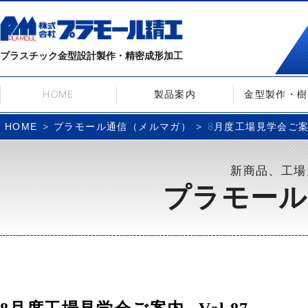
プラスチック金型設計製作・精密成形加工
HOME
製品案内
金型製作・樹
プラモール通信（メルマガ）
8月度工場見学会ご案内–
HOME
新商品、工場
プラモール