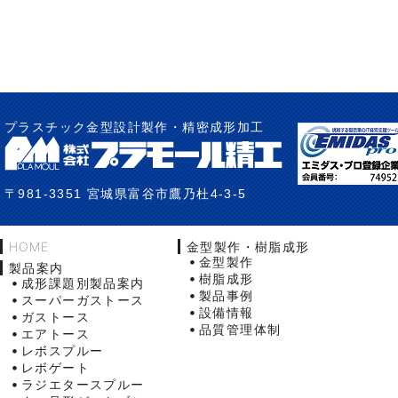
プラスチック金型設計製作・精密成形加工
〒981-3351 宮城県富谷市鷹乃杜4-3-5
HOME
金型製作・樹脂成形
金型製作
製品案内
樹脂成形
成形課題別製品案内
製品事例
スーパーガストース
設備情報
ガストース
品質管理体制
エアトース
レボスプルー
レボゲート
ラジエタースプルー