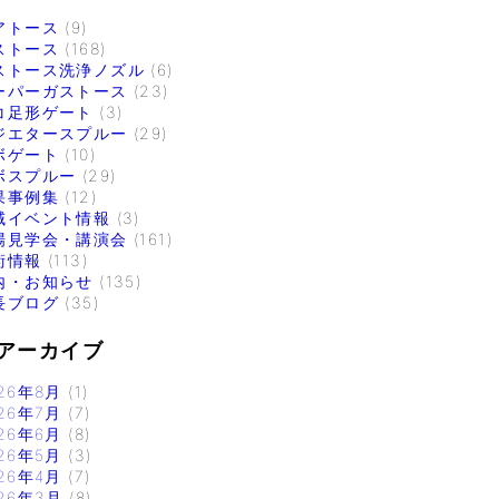
アトース
(9)
ストース
(168)
ストース洗浄ノズル
(6)
ーパーガストース
(23)
コ足形ゲート
(3)
ジエタースプルー
(29)
ボゲート
(10)
ボスプルー
(29)
果事例集
(12)
域イベント情報
(3)
場見学会・講演会
(161)
術情報
(113)
内・お知らせ
(135)
長ブログ
(35)
アーカイブ
26年8月
(1)
26年7月
(7)
26年6月
(8)
26年5月
(3)
26年4月
(7)
26年3月
(8)