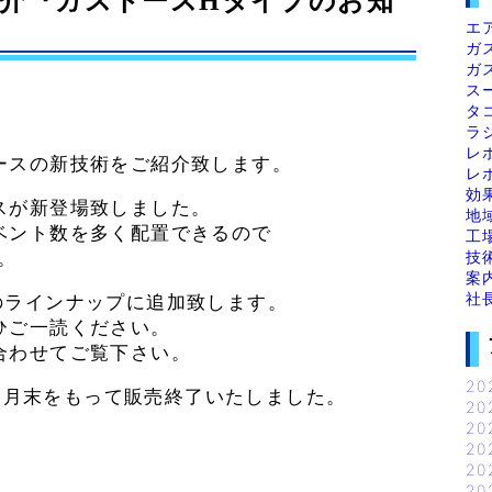
介『ガストースHタイプのお知
エ
ガ
ガ
ス
タ
ラ
レ
ースの新技術をご紹介致します。
レ
効
スが新登場致しました。
地
ベント数を多く配置できるので
工
技
。
案
社
のラインナップに追加致します。
ひご一読ください。
合わせてご覧下さい。
20
10月末をもって販売終了いたしました。
20
20
20
20
20