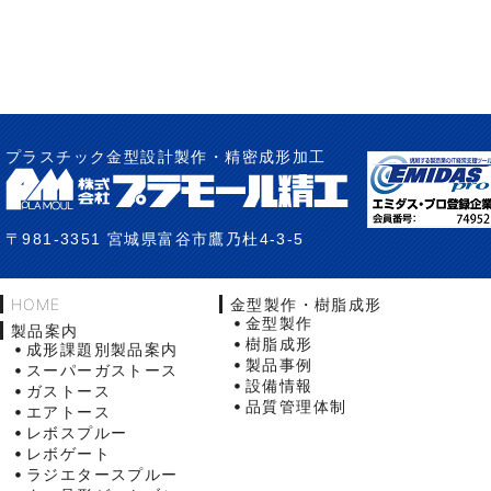
プラスチック金型設計製作・精密成形加工
〒981-3351 宮城県富谷市鷹乃杜4-3-5
HOME
金型製作・樹脂成形
金型製作
製品案内
樹脂成形
成形課題別製品案内
製品事例
スーパーガストース
設備情報
ガストース
品質管理体制
エアトース
レボスプルー
レボゲート
ラジエタースプルー