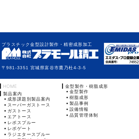
プラスチック金型設計製作・精密成形加工
〒981-3351 宮城県富谷市鷹乃杜4-3-5
HOME
金型製作・樹脂成形
金型製作
製品案内
樹脂成形
成形課題別製品案内
製品事例
スーパーガストース
設備情報
ガストース
品質管理体制
エアトース
レボスプルー
レボゲート
ラジエタースプルー