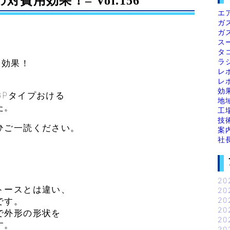
費用効果！– Vol.156
エ
ガ
ガ
ス
タ
ラ
用効果！
レ
レ
効
GPタイプおける
地
た。
工
技
ひご一読ください。
案
社
20
トースとは違い、
20
20
です。
20
で外形の形状を
20
す。
20