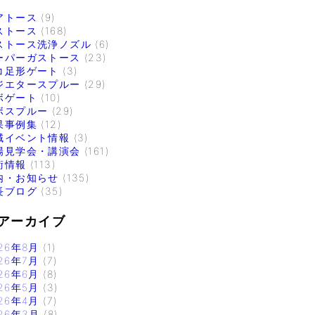
アトース
(9)
ストース
(168)
ストース洗浄ノズル
(6)
ーパーガストース
(23)
コ足形ゲート
(3)
ジエタースプルー
(29)
ボゲート
(10)
ボスプルー
(29)
果事例集
(12)
域イベント情報
(3)
場見学会・講演会
(161)
術情報
(113)
内・お知らせ
(135)
長ブログ
(35)
アーカイブ
26年8月
(1)
26年7月
(7)
26年6月
(8)
26年5月
(3)
26年4月
(7)
26年3月
(8)