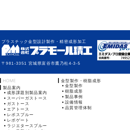
プラスチック金型設計製作・精密成形加工
〒981-3351 宮城県富谷市鷹乃杜4-3-5
HOME
金型製作・樹脂成形
金型製作
製品案内
樹脂成形
成形課題別製品案内
製品事例
スーパーガストース
設備情報
ガストース
品質管理体制
エアトース
レボスプルー
レボゲート
ラジエタースプルー