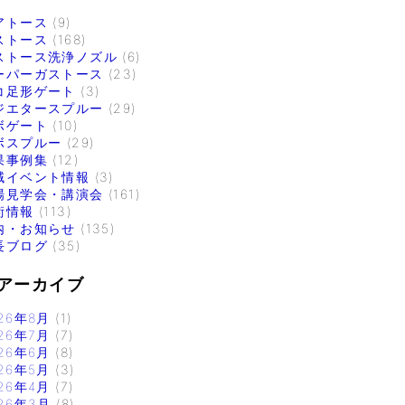
アトース
(9)
ストース
(168)
ストース洗浄ノズル
(6)
ーパーガストース
(23)
コ足形ゲート
(3)
ジエタースプルー
(29)
ボゲート
(10)
ボスプルー
(29)
果事例集
(12)
域イベント情報
(3)
場見学会・講演会
(161)
術情報
(113)
内・お知らせ
(135)
長ブログ
(35)
アーカイブ
26年8月
(1)
26年7月
(7)
26年6月
(8)
26年5月
(3)
26年4月
(7)
26年3月
(8)