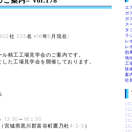
案内– Vol.178
エ
ガ
ガ
ス
タ
ラ
社 555名 ※16年6月現在)
レ
レ
効
ール精工工場見学会のご案内です。
地
とした工場見学会を開催しております。
工
技
案
社
る
20
20
】
20
:30～16：30
20
城県黒川郡富谷町鷹乃杜4-3-5）
20
20