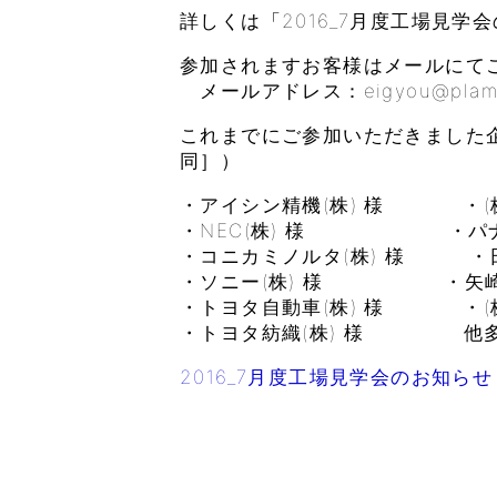
詳しくは「2016_7月度工場見学
参加されますお客様はメールにて
メールアドレス：eigyou@plamoul-
これまでにご参加いただきました企
同］）
・アイシン精機(株) 様 ・(株
・NEC(株) 様 ・パナソ
・コニカミノルタ(株) 様 ・日
・ソニー(株) 様 ・矢崎部
・トヨタ自動車(株) 様 ・(株)L
・トヨタ紡織(株) 様 他
2016_7月度工場見学会のお知らせ