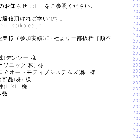
会のお知らせ.pdf」をご参照ください。
20
20
20
ご返信頂ければ幸いです。
20
seiko.co.jp
20
20
業様（参加実績302社より一部抜粋［順不
20
20
20
)デンソー 様
20
ニック(株) 様
20
20
立オートモティブシステムズ(株) 様
20
品(株) 様
20
IXIL 様
20
多数
20
20
20
20
20
20
20
20