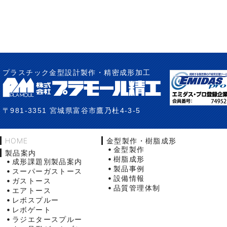
プラスチック金型設計製作・精密成形加工
〒981-3351 宮城県富谷市鷹乃杜4-3-5
HOME
金型製作・樹脂成形
金型製作
製品案内
樹脂成形
成形課題別製品案内
製品事例
スーパーガストース
設備情報
ガストース
品質管理体制
エアトース
レボスプルー
レボゲート
ラジエタースプルー