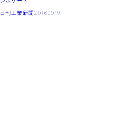
レボゲート
日刊工業新聞20160919