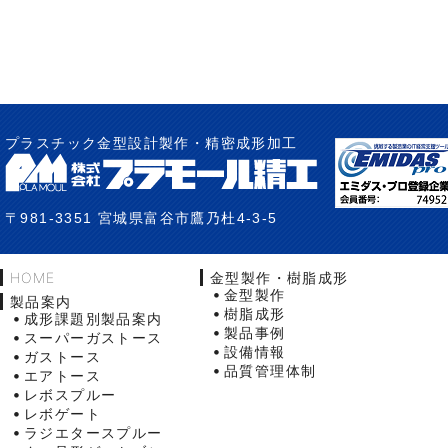
プラスチック金型設計製作・精密成形加工
〒981-3351 宮城県富谷市鷹乃杜4-3-5
HOME
金型製作・樹脂成形
金型製作
製品案内
樹脂成形
成形課題別製品案内
製品事例
スーパーガストース
設備情報
ガストース
品質管理体制
エアトース
レボスプルー
レボゲート
ラジエタースプルー