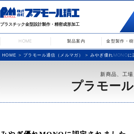
プラスチック金型設計製作・精密成形加工
HOME
製品案内
金型製作・樹
プラモール通信（メルマガ）
みやぎ優れMONOに認
HOME
新商品、工場
プラモール