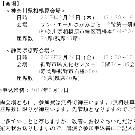
【会場】
＜神奈川県相模原会場＞
日時 : 2017年2月23日（木） 13：30～16
会場 : サン・エールさがみはら 2階第一研
(神奈川県相模原市緑区西橋本5-4-20)
座席数: 84席(残席45席)
＜静岡県裾野会場＞
日時 : 2017年2月24日（金） 13：30～16
会場 : 裾野市民文化センター 3階34～36
(静岡県裾野市石脇586)
座席数: 75席(残席40席)
※申込締切：2017年2月17日
両会場ともに、参加費は無料で御座います。(無料駐車
座席数に限りが御座います。先着順となりますのでご
ご多忙のことと存じますが、改善にお役立ちいただけ
案内状お送りしますので、講演会参加申込書にご記入