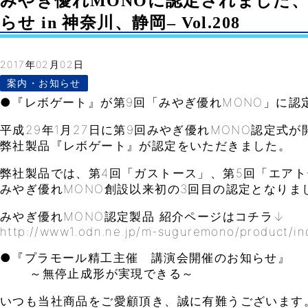
みやぎ優れMONOに認定されました
らせ in 神奈川、静岡– Vol.208
2017年02月02日
案内・お知らせ
●『レボゲート』が第9回「みやぎ優れMONO」に認
平成29年1月27日に第9回みやぎ優れMONO認定式が
弊社製品『レボゲート』が認定をいただきました。
弊社製品では、第4回「ガストース」、第5回「エア
みやぎ優れMONO創設以来初の3回目の認定となりま
みやぎ優れMONO認定製品 紹介ページはコチラ↓
http://www1.odn.ne.jp/m-suguremono/product/in
●『プラモール精工主催 講演会開催のお知らせ』
～無停止成形が実現できる～
いつも当社商品をご愛顧頂き、誠に有難うございます