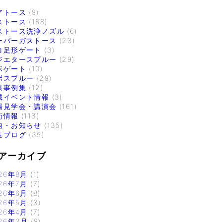
アトース
(9)
ストース
(168)
ストース洗浄ノズル
(6)
ーパーガストース
(23)
コ足形ゲート
(3)
ジエタースプルー
(29)
ボゲート
(10)
ボスプルー
(29)
果事例集
(12)
域イベント情報
(3)
場見学会・講演会
(161)
術情報
(113)
内・お知らせ
(135)
長ブログ
(35)
アーカイブ
26年8月
(1)
26年7月
(7)
26年6月
(8)
26年5月
(3)
26年4月
(7)
26年3月
(8)