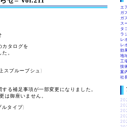
 Vol.211
エ
ガ
ガ
ス
タ
ラ
せ
レ
レ
のカタログを
効
した。
地
工
技
止スプルーブシュ)
案
社
する補足事項が一部変更になりました。
更は御座いません。
20
20
ルタイプ)
20
20
20
20