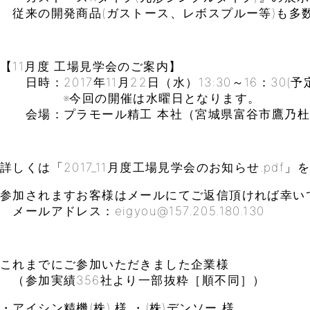
従来の開発商品(ガストース、レボスプルー等)も多
【11月度 工場見学会のご案内】
日時：2017年11月22日（水）13:30～16：30(予
※今回の開催は水曜日となります。
会場：プラモール精工 本社（宮城県富谷市鷹乃杜4
詳しくは「2017_11月度工場見学会のお知らせ.pdf
参加されますお客様はメールにてご返信頂ければ幸い
メールアドレス：eigyou@157.205.180.130
これまでにご参加いただきました企業様
（参加実績356社より一部抜粋［順不同］）
・アイシン精機(株) 様 ・(株)デンソー 様