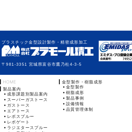
プラスチック金型設計製作・精密成形加工
〒981-3351 宮城県富谷市鷹乃杜4-3-5
HOME
金型製作・樹脂成形
金型製作
製品案内
樹脂成形
成形課題別製品案内
製品事例
スーパーガストース
設備情報
ガストース
品質管理体制
エアトース
レボスプルー
レボゲート
ラジエタースプルー