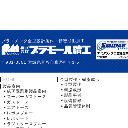
プラスチック金型設計製作・精密成形加工
〒981-3351 宮城県富谷市鷹乃杜4-3-5
HOME
金型製作・樹脂成形
金型製作
製品案内
樹脂成形
成形課題別製品案内
製品事例
スーパーガストース
設備情報
ガストース
品質管理体制
エアトース
レボスプルー
レボゲート
ラジエタースプルー