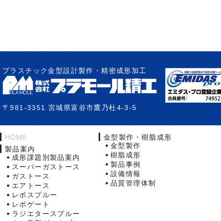
プラスチック金型設計製作・精密成形加工
〒981-3351 宮城県富谷市鷹乃杜4-3-5
HOME
金型製作・樹脂成形
金型製作
製品案内
樹脂成形
成形課題別製品案内
製品事例
スーパーガストース
設備情報
ガストース
品質管理体制
エアトース
レボスプルー
レボゲート
ラジエタースプルー