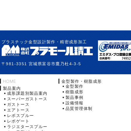
プラスチック金型設計製作・精密成形加工
〒981-3351 宮城県富谷市鷹乃杜4-3-5
HOME
金型製作・樹脂成形
金型製作
製品案内
樹脂成形
成形課題別製品案内
製品事例
スーパーガストース
設備情報
ガストース
品質管理体制
エアトース
レボスプルー
レボゲート
ラジエタースプルー