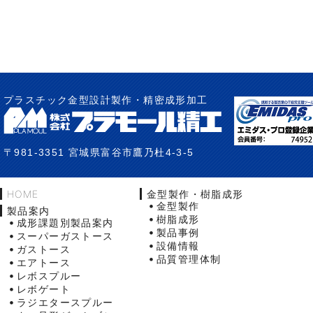
プラスチック金型設計製作・精密成形加工
〒981-3351 宮城県富谷市鷹乃杜4-3-5
HOME
金型製作・樹脂成形
金型製作
製品案内
樹脂成形
成形課題別製品案内
製品事例
スーパーガストース
設備情報
ガストース
品質管理体制
エアトース
レボスプルー
レボゲート
ラジエタースプルー