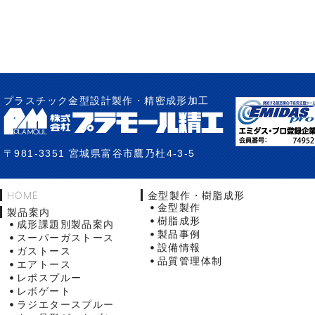
プラスチック金型設計製作・精密成形加工
〒981-3351 宮城県富谷市鷹乃杜4-3-5
HOME
金型製作・樹脂成形
金型製作
製品案内
樹脂成形
成形課題別製品案内
製品事例
スーパーガストース
設備情報
ガストース
品質管理体制
エアトース
レボスプルー
レボゲート
ラジエタースプルー