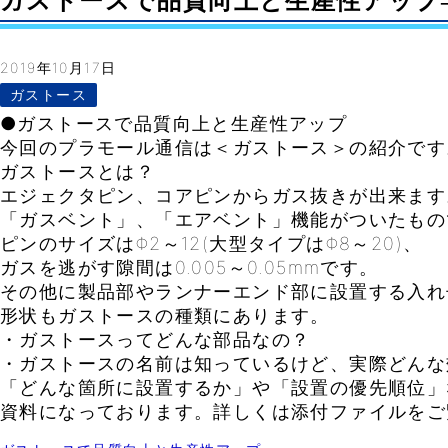
ガストースで品質向上と生産性アップ– Vo
2019年10月17日
ガストース
●ガストースで品質向上と生産性アップ
今回のプラモール通信は＜ガストース＞の紹介です
ガストースとは？
エジェクタピン、コアピンからガス抜きが出来ます
「ガスベント」、「エアベント」機能がついたもの
ピンのサイズはΦ2～12(大型タイプはΦ8～20)、
ガスを逃がす隙間は0.005～0.05mmです。
その他に製品部やランナーエンド部に設置する入れ
形状もガストースの種類にあります。
・ガストースってどんな部品なの？
・ガストースの名前は知っているけど、実際どんな
「どんな箇所に設置するか」や「設置の優先順位」
資料になっております。詳しくは添付ファイルをご