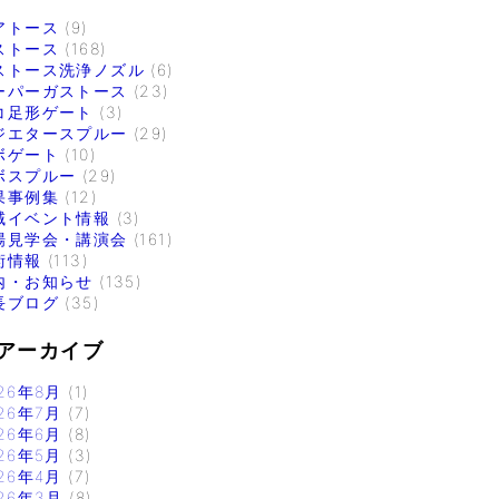
アトース
(9)
ストース
(168)
ストース洗浄ノズル
(6)
ーパーガストース
(23)
コ足形ゲート
(3)
ジエタースプルー
(29)
ボゲート
(10)
ボスプルー
(29)
果事例集
(12)
域イベント情報
(3)
場見学会・講演会
(161)
術情報
(113)
内・お知らせ
(135)
長ブログ
(35)
アーカイブ
26年8月
(1)
26年7月
(7)
26年6月
(8)
26年5月
(3)
26年4月
(7)
26年3月
(8)