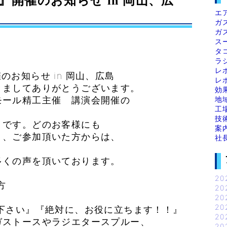
開催のお知らせ in 岡山、広
エ
ガ
ガ
ス
タ
ラ
レ
お知らせ in 岡山、広島
レ
きましてありがとうございます。
効
地
モール精工主催 講演会開催の
工
技
」です。どのお客様にも
案
り、ご参加頂いた方からは、
社
多くの声を頂いております。
20
方
20
20
20
下さい』『絶対に、お役に立ちます！！』
20
ガストースやラジエタースプルー、
20