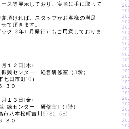
ース等展示しており、実際に手に取って
20
20
20
持参頂ければ、スタッフがお客様の満足
20
せて頂きます。
20
ック18年11月発行）もご用意しておりま
20
20
20
20
20
20
１２日(木)
20
20
振興センター 経営研修室（3階）
20
市町10）
20
:３０
20
20
20
１３日(金)
20
練センター 研修室1（1階）
20
吉川5782-58)
20
:３０
20
20
）