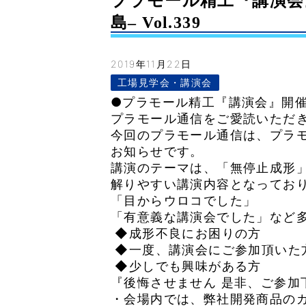
プラモール精工『講演会』
島– Vol.339
2019年11月22日
工場見学会・講演会
●プラモール精工『講演会』開催の
プラモール通信をご愛読いただ
今回のプラモール通信は、プラ
お知らせです。
講演のテーマは、「無停止成形
解りやすい講演内容となってお
「目からウロコでした」
「有意義な講演会でした」など
◆成形不良にお困りの方
◆一度、講演会にご参加頂いた
◆少しでも興味がある方
『後悔させません 是非、ご参加
・会場内では、弊社開発商品の