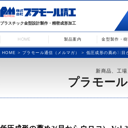
プラスチック金型設計製作・精密成形加工
HOME
製品案内
金型製作・樹
プラモール通信（メルマガ）
低圧成形の薦め3(目から
HOME
新商品、工場
プラモール