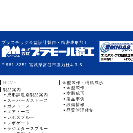
プラスチック金型設計製作・精密成形加工
〒981-3351 宮城県富谷市鷹乃杜4-3-5
HOME
金型製作・樹脂成形
金型製作
製品案内
樹脂成形
成形課題別製品案内
製品事例
スーパーガストース
設備情報
ガストース
品質管理体制
エアトース
レボスプルー
レボゲート
ラジエタースプルー