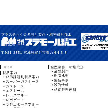
プラスチック金型設計製作・精密成形加工
〒981-3351 宮城県富谷市鷹乃杜4-3-5
HOME
金型製作・樹脂成形
金型製作
製品案内
樹脂成形
成形課題別製品案内
製品事例
スーパーガストース
設備情報
ガストース
品質管理体制
エアトース
レボスプルー
レボゲート
ラジエタースプルー