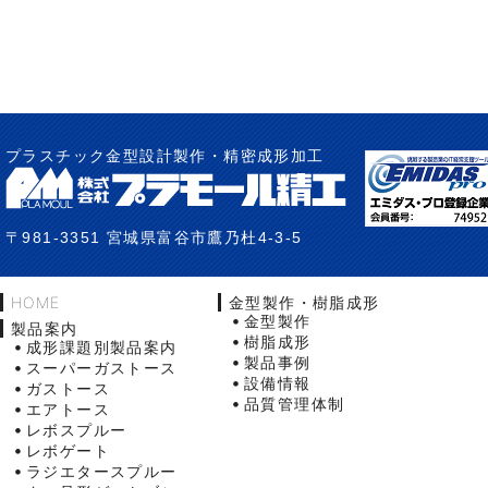
プラスチック金型設計製作・精密成形加工
〒981-3351 宮城県富谷市鷹乃杜4-3-5
HOME
金型製作・樹脂成形
金型製作
製品案内
樹脂成形
成形課題別製品案内
製品事例
スーパーガストース
設備情報
ガストース
品質管理体制
エアトース
レボスプルー
レボゲート
ラジエタースプルー