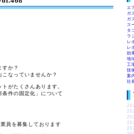
.408
エ
ガ
ガ
ス
タ
ラ
レ
レ
効
地
工
ますか？
技
おこなっていませんか？
案
社
ットがたくさんあります。
形条件の固定化」について
20
20
20
20
営業員を募集しております
20
20