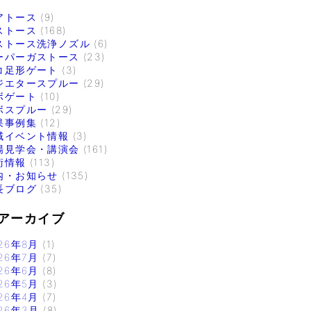
アトース
(9)
ストース
(168)
ストース洗浄ノズル
(6)
ーパーガストース
(23)
コ足形ゲート
(3)
ジエタースプルー
(29)
ボゲート
(10)
ボスプルー
(29)
果事例集
(12)
域イベント情報
(3)
場見学会・講演会
(161)
術情報
(113)
内・お知らせ
(135)
長ブログ
(35)
アーカイブ
26年8月
(1)
26年7月
(7)
26年6月
(8)
26年5月
(3)
26年4月
(7)
26年3月
(8)