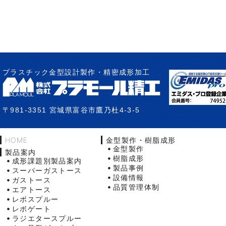
プラスチック金型設計製作・精密成形加工
〒981-3351 宮城県富谷市鷹乃杜4-3-5
HOME
金型製作・樹脂成形
金型製作
製品案内
樹脂成形
成形課題別製品案内
製品事例
スーパーガストース
設備情報
ガストース
品質管理体制
エアトース
レボスプルー
レボゲート
ラジエタースプルー