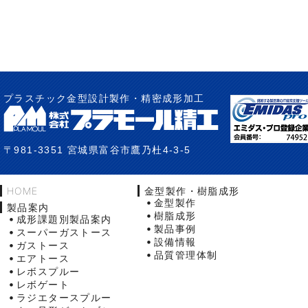
プラスチック金型設計製作・精密成形加工
〒981-3351 宮城県富谷市鷹乃杜4-3-5
HOME
金型製作・樹脂成形
金型製作
製品案内
樹脂成形
成形課題別製品案内
製品事例
スーパーガストース
設備情報
ガストース
品質管理体制
エアトース
レボスプルー
レボゲート
ラジエタースプルー